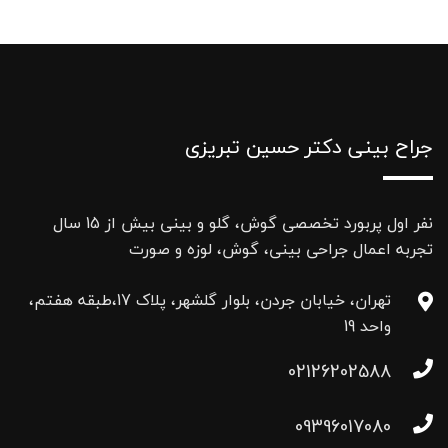
جراح بینی دکتر حسین تبریزی
نفر اول پربورد تخصصی گوش، گلو و بینی بیش از 15 سال
تجربه اعمال جراحی بینی، گوش، لوزه و صورت
تهران، خیابان جردن، بلوار گلشهر، پلاک 17،طبقه هفتم،
واحد 19
02126202588
09396017080