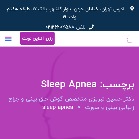
رش
آدرس تهران، خیابان جردن، بلوار گلشهر، پلاک 17، طبقه هفتم،
ه
واحد 19
حتوا
تلفن
02126202588
رزرو آنلاین نوبت
برچسب:
Sleep Apnea
دکتر حسین تبریزی متخصص گوش حلق بینی و جراح
>
زیبایی بینی و صورت
sleep apnea