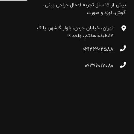
بیش از 15 سال تجربه اعمال جراحی بینی،
گوش، لوزه و صورت
تهران، خیابان جردن، بلوار گلشهر، پلاک
17،طبقه هفتم، واحد 19
02126202588
09396017080