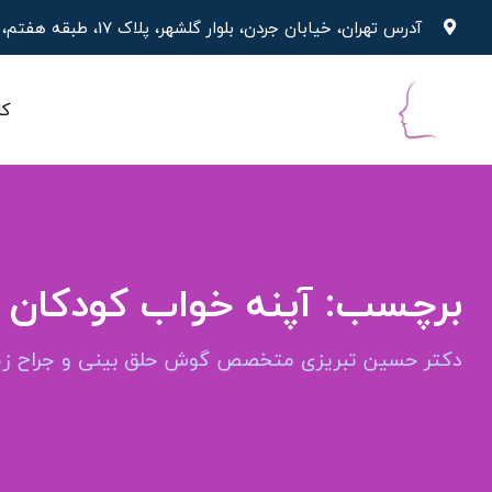
پرش
آدرس تهران، خیابان جردن، بلوار گلشهر، پلاک 17، طبقه هفتم، واحد 19
به
محتوا
کل
برچسب:
آپنه خواب کودکان ب
دکتر حسین تبریزی متخصص گوش حلق بینی و جراح زیب