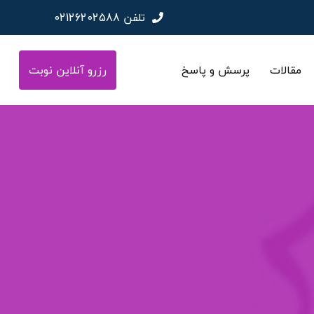
تلفن
02126202588
مقالات
پرسش و پاسخ
رزرو آنلاین نوبت