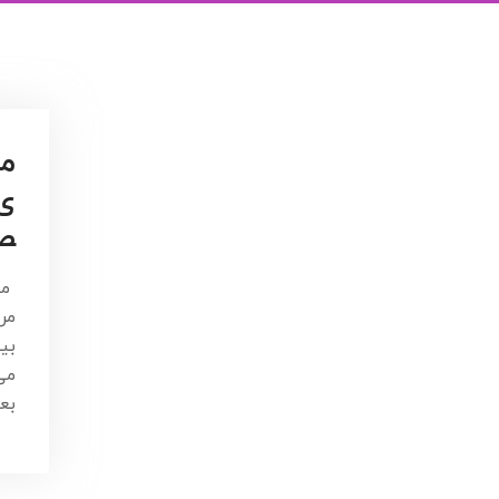
مر
ی 
ص
مق
مر
بی
می
بع