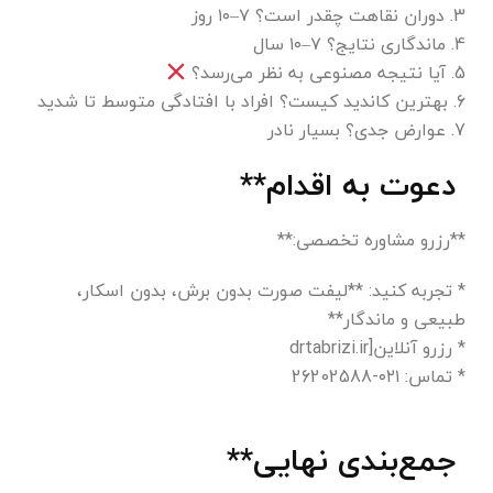
3. دوران نقاهت چقدر است؟ ۷–۱۰ روز
4. ماندگاری نتایج؟ ۷–۱۰ سال
5. آیا نتیجه مصنوعی به نظر می‌رسد؟
6. بهترین کاندید کیست؟ افراد با افتادگی متوسط تا شدید
7. عوارض جدی؟ بسیار نادر
دعوت به اقدام**
**رزرو مشاوره تخصصی:**
* تجربه کنید: **لیفت صورت بدون برش، بدون اسکار،
طبیعی و ماندگار**
* رزرو آنلاین[drtabrizi.ir
* تماس: ۰۲۱-26202588
جمع‌بندی نهایی**