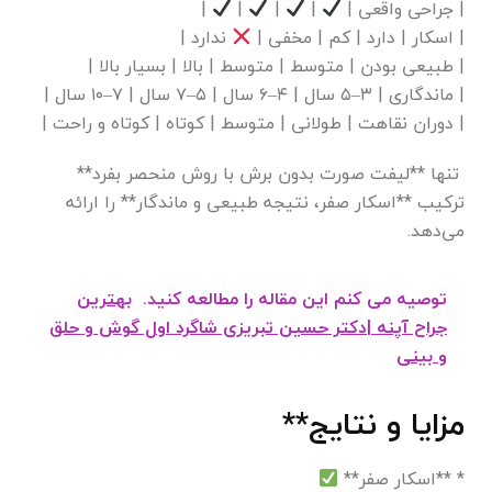
| جراحی واقعی |
|
|
|
|
| اسکار | دارد | کم | مخفی |
ندارد |
| طبیعی بودن | متوسط | متوسط | بالا | بسیار بالا |
| ماندگاری | ۳–۵ سال | ۴–۶ سال | ۵–۷ سال | ۷–۱۰ سال |
| دوران نقاهت | طولانی | متوسط | کوتاه | کوتاه و راحت |
تنها **لیفت صورت بدون برش با روش منحصر بفرد**
ترکیب **اسکار صفر، نتیجه طبیعی و ماندگار** را ارائه
می‌دهد.
توصیه می کنم این مقاله را مطالعه کنید.
بهترین
جراح آپنه |دکتر حسین تبریزی شاگرد اول گوش و حلق
و بینی
مزایا و نتایج**
* **اسکار صفر**