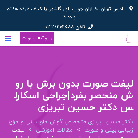
آدرس تهران، خیابان جردن، بلوار گلشهر، پلاک 17، طبقه هفتم،
واحد 19
تلفن
02126202588
رزرو آنلاین نوبت
لیفت صورت بدون برش با رو
ش منحصر بفرد|جراحی اسکارل
س دکتر حسین تبریزی
دکتر حسین تبریزی متخصص گوش حلق بینی و جراح
>
>
زیبایی بینی و صورت
مقالات آموزشی
لیفت