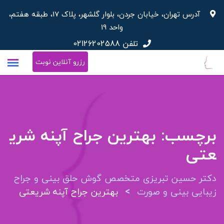
پرش
آدرس تهران، خیابان جردن، بلوار گلشهر، پلاک 17، طبقه هفتم،
به
واحد 19
محتوا
تلفن
02126202588
رزرو آنلاین نوبت
برچسب:
بهترین جراح آپنه شری
عتی
دکتر حسین تبریزی متخصص گوش حلق بینی و جراح
>
زیبایی بینی و صورت
بهترین جراح آپنه شریعتی