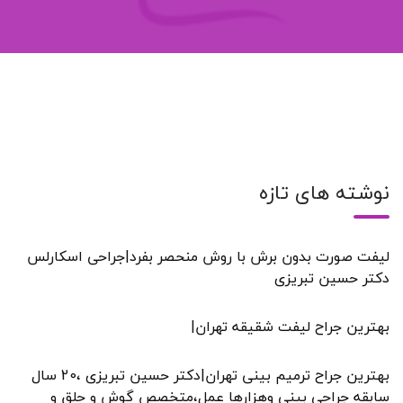
نوشته های تازه
لیفت صورت بدون برش با روش منحصر بفرد|جراحی اسکارلس
دکتر حسین تبریزی
بهترین جراح لیفت شقیقه تهران|
بهترین جراح ترمیم بینی تهران|دکتر حسین تبریزی ،20 سال
سابقه جراحی بینی وهزارها عمل،متخصص گوش و حلق و