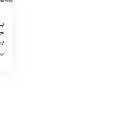
به
ح
بی
به