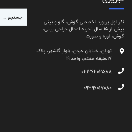
نفر اول پربورد تخصصی گوش، گلو و بینی
بیش از 15 سال تجربه اعمال جراحی بینی،
گوش، لوزه و صورت
تهران، خیابان جردن، بلوار گلشهر، پلاک
17،طبقه هفتم، واحد 19
02126202588
09396017080