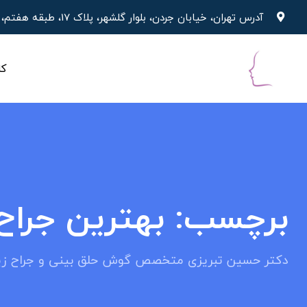
پرش
آدرس تهران، خیابان جردن، بلوار گلشهر، پلاک 17، طبقه هفتم، واحد 19
به
محتوا
کل
برچسب:
بهترین جراح 
دکتر حسین تبریزی متخصص گوش حلق بینی و جراح زیب