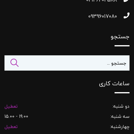
09396017080
جستجو
ساعات کاری
دو شنبه:
تعطیل
سه شنبه:
19.00 - 15.00
چهارشنبه:
تعطیل