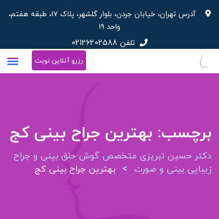
پرش
آدرس تهران، خیابان جردن، بلوار گلشهر، پلاک 17، طبقه هفتم،
به
واحد 19
محتوا
تلفن
02126202588
رزرو آنلاین نوبت
برچسب:
بهترین جراح بینی کج
دکتر حسین تبریزی متخصص گوش حلق بینی و جراح
>
زیبایی بینی و صورت
بهترین جراح بینی کج