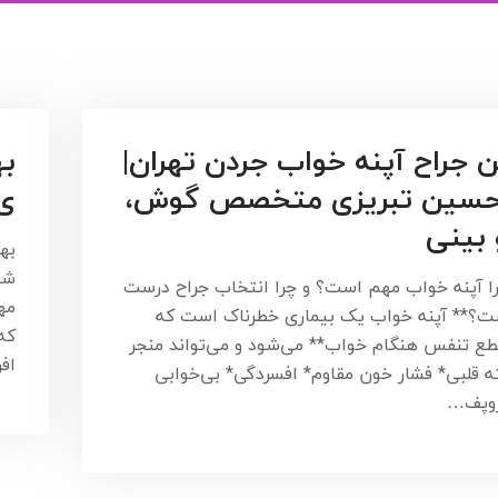
 جراح آپنه خواب جردن تهران|
به
حسین تبریزی متخصص گوش،
ی 
 بینی
به
شا
را آپنه خواب مهم است؟ و چرا انتخاب جراح درست
مه
ت؟** آپنه خواب یک بیماری خطرناک است که
که
طع تنفس هنگام خواب** می‌شود و می‌تواند منجر
افر
ه قلبی* فشار خون مقاوم* افسردگی* بی‌خوابی
روپف…