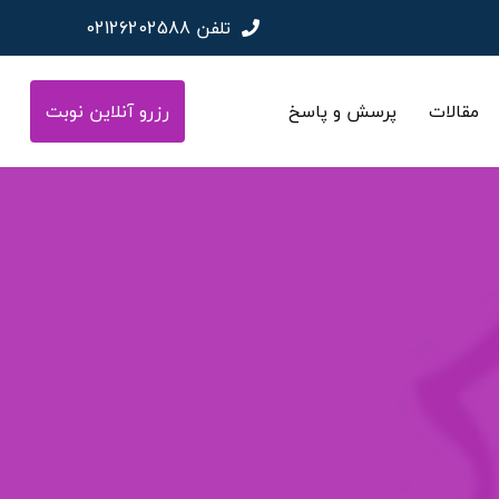
تلفن
02126202588
مقالات
پرسش و پاسخ
رزرو آنلاین نوبت