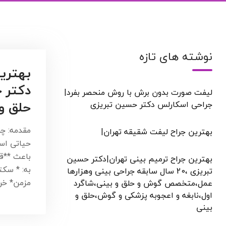
نوشته های تازه
بهترین
دکتر 
لیفت صورت بدون برش با روش منحصر بفرد|
حلق و
جراحی اسکارلس دکتر حسین تبریزی
مقدمه: چ
بهترین جراح لیفت شقیقه تهران|
حیاتی اس
باعث **ق
بهترین جراح ترمیم بینی تهران|دکتر حسین
به: * سکت
تبریزی ،20 سال سابقه جراحی بینی وهزارها
مزمن* خ
عمل،متخصص گوش و حلق و بینی،شاگرد
اول،نابغه و اعجوبه پزشکی و گوش،حلق و
بینی