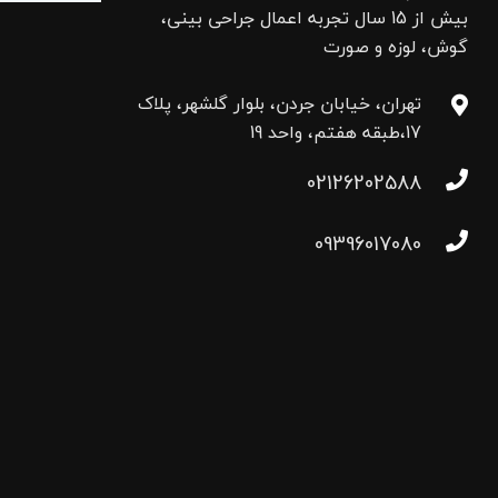
بیش از 15 سال تجربه اعمال جراحی بینی،
گوش، لوزه و صورت
تهران، خیابان جردن، بلوار گلشهر، پلاک
17،طبقه هفتم، واحد 19
02126202588
09396017080