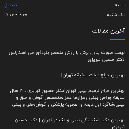
شنبه:
تعطیل
یک شنبه:
19.00 - 15.00
آخرین مقالات
لیفت صورت بدون برش با روش منحصر بفرد|جراحی اسکارلس
دکتر حسین تبریزی
بهترین جراح لیفت شقیقه تهران|
بهترین جراح ترمیم بینی تهران|دکتر حسین تبریزی ،20 سال
سابقه جراحی بینی وهزارها عمل،متخصص گوش و حلق و
بینی،شاگرد اول،نابغه و اعجوبه پزشکی و گوش،حلق و بینی
بهترین دکتر شکستگی بینی و فک در تهران | دکتر حسین
تبریزی