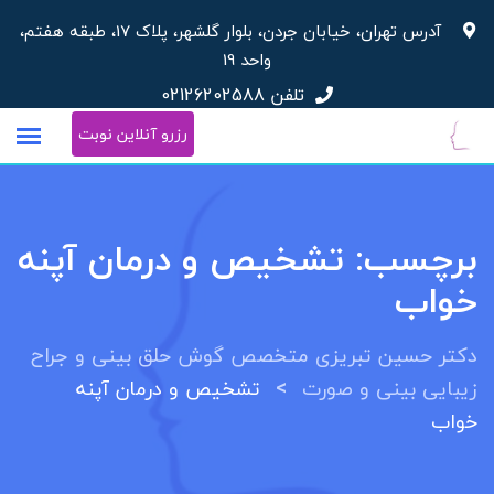
پرش
آدرس تهران، خیابان جردن، بلوار گلشهر، پلاک 17، طبقه هفتم،
به
واحد 19
محتوا
تلفن
02126202588
رزرو آنلاین نوبت
برچسب:
تشخیص و درمان آپنه
خواب
دکتر حسین تبریزی متخصص گوش حلق بینی و جراح
>
زیبایی بینی و صورت
تشخیص و درمان آپنه
خواب