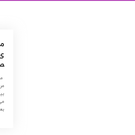
مر
ی 
ص
مق
مر
بی
می
بع