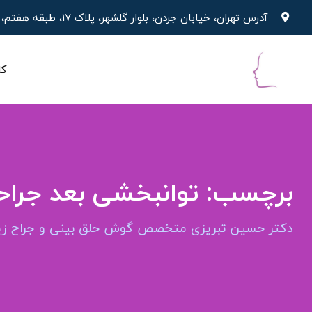
پرش
آدرس تهران، خیابان جردن، بلوار گلشهر، پلاک 17، طبقه هفتم، واحد 19
به
محتوا
کل
برچسب:
توانبخشی بعد جراح
دکتر حسین تبریزی متخصص گوش حلق بینی و جراح زیب