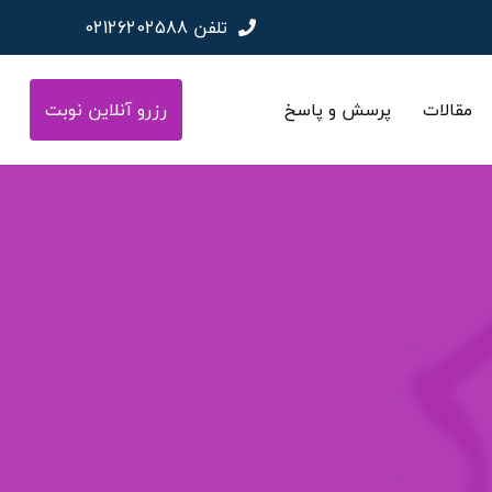
تلفن
02126202588
مقالات
پرسش و پاسخ
رزرو آنلاین نوبت