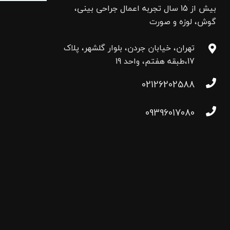
بیش از 15 سال تجربه اعمال جراحی بینی،
گوش، لوزه و صورت
تهران، خیابان جردن، بلوار گلشهر، پلاک
17،طبقه هفتم، واحد 19
02126202588
09396017080