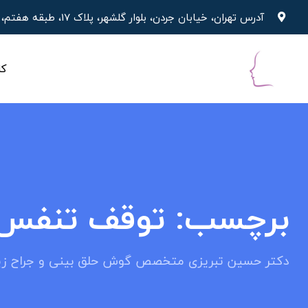
پرش
آدرس تهران، خیابان جردن، بلوار گلشهر، پلاک 17، طبقه هفتم، واحد 19
به
محتوا
کل
برچسب:
توقف تنفس 
دکتر حسین تبریزی متخصص گوش حلق بینی و جراح زیب