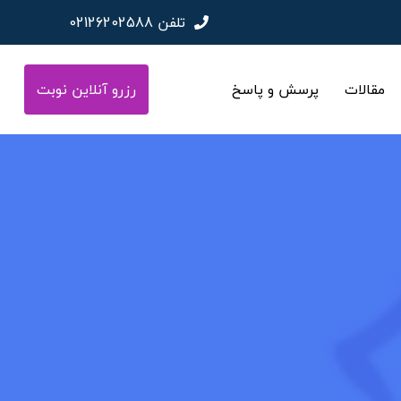
تلفن
02126202588
مقالات
پرسش و پاسخ
رزرو آنلاین نوبت