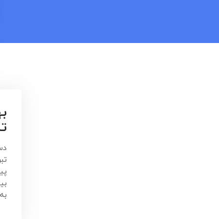
به
تب
تب
پی
بی
به