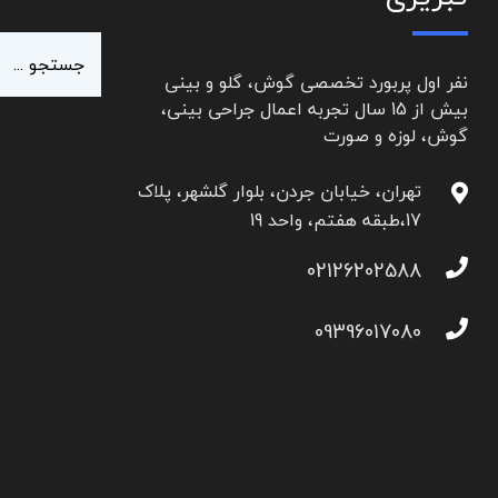
نفر اول پربورد تخصصی گوش، گلو و بینی
بیش از 15 سال تجربه اعمال جراحی بینی،
گوش، لوزه و صورت
تهران، خیابان جردن، بلوار گلشهر، پلاک
17،طبقه هفتم، واحد 19
02126202588
09396017080