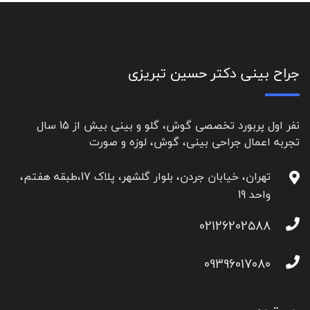
جراح بینی دکتر حسین تبریزی
نفر اول پربورد تخصصی گوش، گلو و بینی بیش از 15 سال
تجربه اعمال جراحی بینی، گوش، لوزه و صورت
تهران، خیابان جردن، بلوار گلشهر، پلاک 17،طبقه هفتم،
واحد 19
02126202588
09396017080