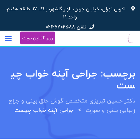
پرش
آدرس تهران، خیابان جردن، بلوار گلشهر، پلاک 17، طبقه هفتم،
به
واحد 19
محتوا
تلفن
02126202588
رزرو آنلاین نوبت
برچسب:
جراحی آپنه خواب چی
ست
دکتر حسین تبریزی متخصص گوش حلق بینی و جراح
>
زیبایی بینی و صورت
جراحی آپنه خواب چیست