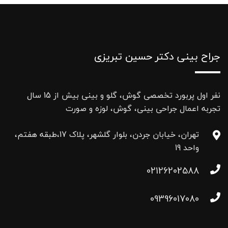
جراح بینی دکتر حسین تبریزی
نفر اول پربورد تخصصی گوش، گلو و بینی بیش از 15 سال
تجربه اعمال جراحی بینی، گوش، لوزه و صورت
تهران، خیابان جردن، بلوار گلشهر، پلاک 17،طبقه هفتم،
واحد 19
02126202588
09396017080