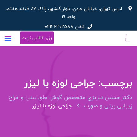
پرش
آدرس تهران، خیابان جردن، بلوار گلشهر، پلاک 17، طبقه هفتم،
به
واحد 19
محتوا
تلفن
02126202588
رزرو آنلاین نوبت
برچسب:
جراحی لوزه با لیزر
دکتر حسین تبریزی متخصص گوش حلق بینی و جراح
>
زیبایی بینی و صورت
جراحی لوزه با لیزر