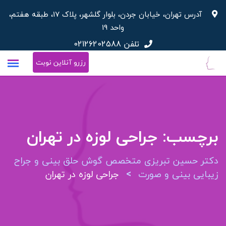
پرش
آدرس تهران، خیابان جردن، بلوار گلشهر، پلاک 17، طبقه هفتم،
به
واحد 19
محتوا
تلفن
02126202588
رزرو آنلاین نوبت
برچسب:
جراحی لوزه در تهران
دکتر حسین تبریزی متخصص گوش حلق بینی و جراح
>
زیبایی بینی و صورت
جراحی لوزه در تهران