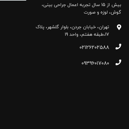
بیش از 15 سال تجربه اعمال جراحی بینی،
گوش، لوزه و صورت
تهران، خیابان جردن، بلوار گلشهر، پلاک
17،طبقه هفتم، واحد 19
02126202588
09396017080