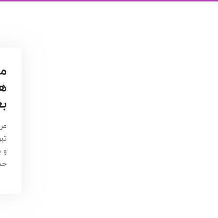
مر
هن
بغ
مر
تب
و 
حس