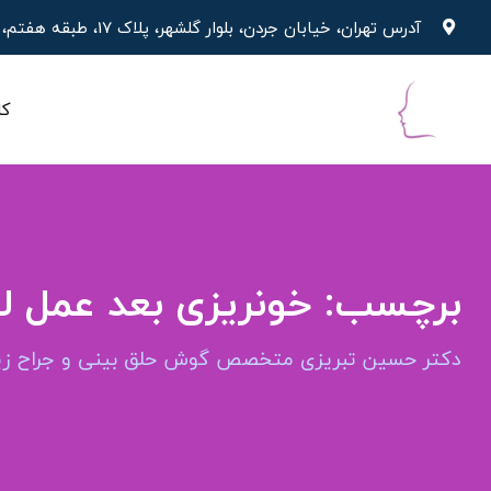
رش
آدرس تهران، خیابان جردن، بلوار گلشهر، پلاک 17، طبقه هفتم، واحد 19
ه
حتوا
کل
برچسب:
خونریزی بعد عمل لو
دکتر حسین تبریزی متخصص گوش حلق بینی و جراح زیب