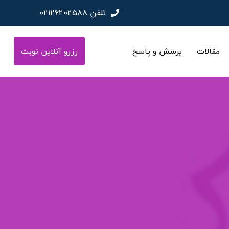
تلفن
02126202588
مقالات
پرسش و پاسخ
رزرو آنلاین نوبت