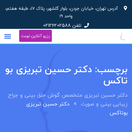
رش
آدرس تهران، خیابان جردن، بلوار گلشهر، پلاک 17، طبقه هفتم،
ه
واحد 19
حتوا
تلفن
02126202588
رزرو آنلاین نوبت
برچسب:
دکتر حسین تبریزی بو
تاکس
دکتر حسین تبریزی متخصص گوش حلق بینی و جراح
>
زیبایی بینی و صورت
دکتر حسین تبریزی
بوتاکس