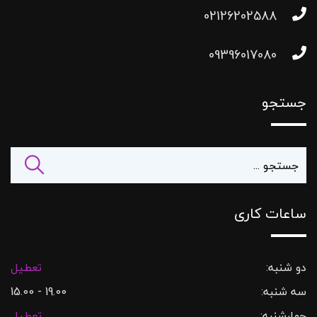
02126202588
09396017080
جستجو
ساعات کاری
دو شنبه:
تعطیل
سه شنبه:
19.00 - 15.00
چهارشنبه:
تعطیل