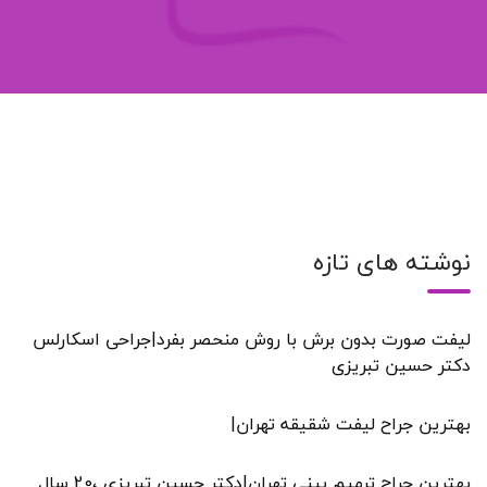
نوشته های تازه
لیفت صورت بدون برش با روش منحصر بفرد|جراحی اسکارلس
دکتر حسین تبریزی
بهترین جراح لیفت شقیقه تهران|
بهترین جراح ترمیم بینی تهران|دکتر حسین تبریزی ،20 سال