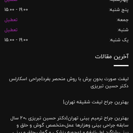
پنج شنبه:
19.00 - 15.00
جمعه:
تعطیل
شنبه:
تعطیل
یک شنبه:
19.00 - 15.00
آخرین مقالات
لیفت صورت بدون برش با روش منحصر بفرد|جراحی اسکارلس
دکتر حسین تبریزی
بهترین جراح لیفت شقیقه تهران|
بهترین جراح ترمیم بینی تهران|دکتر حسین تبریزی ،20 سال
سابقه جراحی بینی وهزارها عمل،متخصص گوش و حلق و
بینی،شاگرد اول،نابغه و اعجوبه پزشکی و گوش،حلق و بینی