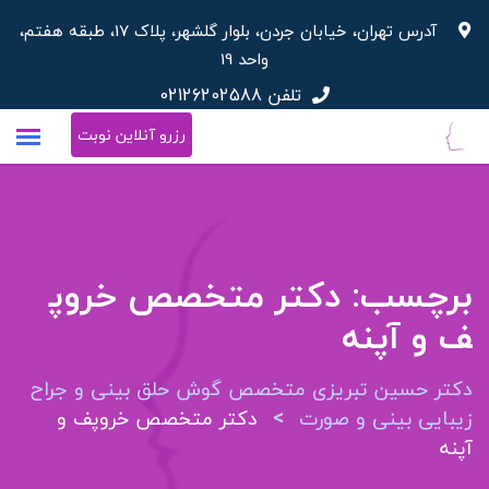
پرش
آدرس تهران، خیابان جردن، بلوار گلشهر، پلاک 17، طبقه هفتم،
به
واحد 19
محتوا
تلفن
02126202588
رزرو آنلاین نوبت
برچسب:
دکتر متخصص خروپ
ف و آپنه
دکتر حسین تبریزی متخصص گوش حلق بینی و جراح
>
زیبایی بینی و صورت
دکتر متخصص خروپف و
آپنه