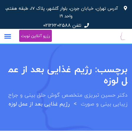
رش
آدرس تهران، خیابان جردن، بلوار گلشهر، پلاک 17، طبقه هفتم،
ه
واحد 19
حتوا
تلفن
02126202588
رزرو آنلاین نوبت
برچسب:
رژیم غذایی بعد از عم
ل لوزه
دکتر حسین تبریزی متخصص گوش حلق بینی و جراح
>
زیبایی بینی و صورت
رژیم غذایی بعد از عمل لوزه