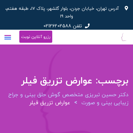
پرش
آدرس تهران، خیابان جردن، بلوار گلشهر، پلاک 17، طبقه هفتم،
به
واحد 19
محتوا
تلفن
02126202588
رزرو آنلاین نوبت
برچسب:
عوارض تزریق فیلر
دکتر حسین تبریزی متخصص گوش حلق بینی و جراح
>
زیبایی بینی و صورت
عوارض تزریق فیلر