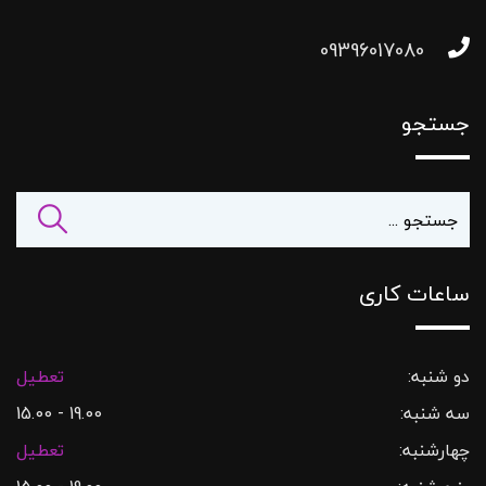
09396017080
جستجو
ساعات کاری
دو شنبه:
تعطیل
سه شنبه:
19.00 - 15.00
چهارشنبه:
تعطیل