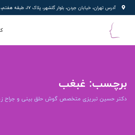
پرش
آدرس تهران، خیابان جردن، بلوار گلشهر، پلاک 17، طبقه هفتم، واحد 19
به
محتوا
کل
برچسب:
غبغب
دکتر حسین تبریزی متخصص گوش حلق بینی و جراح زیب