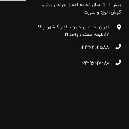
بیش از 15 سال تجربه اعمال جراحی بینی،
گوش، لوزه و صورت
تهران، خیابان جردن، بلوار گلشهر، پلاک
17،طبقه هفتم، واحد 19
02126202588
09396017080