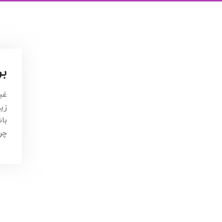
بر
غب
زی
با
چر