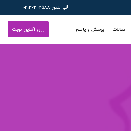
تلفن
02126202588
مقالات
پرسش و پاسخ
رزرو آنلاین نوبت