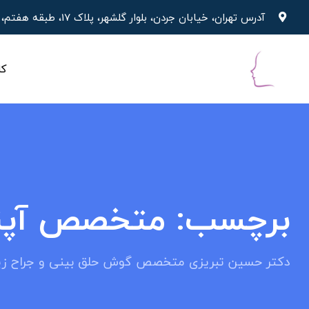
پرش
آدرس تهران، خیابان جردن، بلوار گلشهر، پلاک 17، طبقه هفتم، واحد 19
به
محتوا
کل
برچسب:
متخصص آپنه
دکتر حسین تبریزی متخصص گوش حلق بینی و جراح زیب