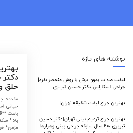
نوشته های تازه
بهترین
دکتر 
لیفت صورت بدون برش با روش منحصر بفرد|
حلق و
جراحی اسکارلس دکتر حسین تبریزی
مقدمه: چ
بهترین جراح لیفت شقیقه تهران|
حیاتی اس
باعث **ق
بهترین جراح ترمیم بینی تهران|دکتر حسین
به: * سکت
تبریزی ،20 سال سابقه جراحی بینی وهزارها
مزمن* خ