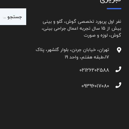
نفر اول پربورد تخصصی گوش، گلو و بینی
بیش از 15 سال تجربه اعمال جراحی بینی،
گوش، لوزه و صورت
تهران، خیابان جردن، بلوار گلشهر، پلاک
17،طبقه هفتم، واحد 19
02126202588
09396017080