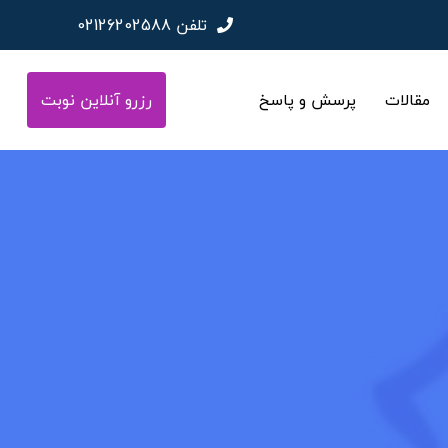
تلفن
02126202588
مقالات
پرسش و پاسخ
رزرو آنلاین نوبت