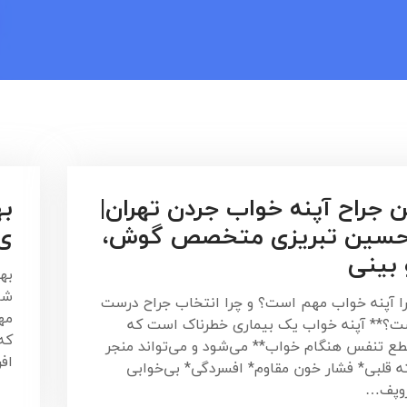
 جراح آپنه خواب جردن تهران|
به
حسین تبریزی متخصص گوش،
ی 
 بینی
به
شا
را آپنه خواب مهم است؟ و چرا انتخاب جراح درست
مه
ت؟** آپنه خواب یک بیماری خطرناک است که
که
طع تنفس هنگام خواب** می‌شود و می‌تواند منجر
افر
ه قلبی* فشار خون مقاوم* افسردگی* بی‌خوابی
روپف…