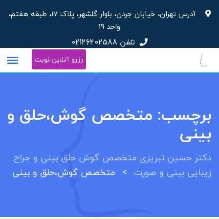
پرش
آدرس تهران، خیابان جردن، بلوار گلشهر، پلاک 17، طبقه هفتم،
به
واحد 19
محتوا
تلفن
02126202588
رزرو آنلاین نوبت
برچسب:
متخصص گوش،حلق و
بینی
دکتر حسین تبریزی متخصص گوش حلق بینی و جراح
>
زیبایی بینی و صورت
متخصص گوش،حلق و بینی