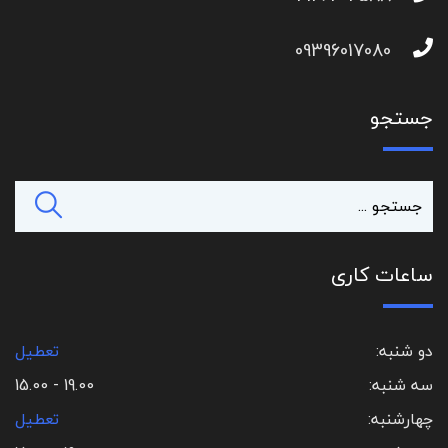
09396017080
جستجو
ساعات کاری
دو شنبه:
تعطیل
سه شنبه:
19.00 - 15.00
چهارشنبه:
تعطیل