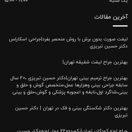
یک شنبه:
19.00 - 15.00
آخرین مقالات
لیفت صورت بدون برش با روش منحصر بفرد|جراحی اسکارلس
دکتر حسین تبریزی
بهترین جراح لیفت شقیقه تهران|
بهترین جراح ترمیم بینی تهران|دکتر حسین تبریزی ،20 سال
سابقه جراحی بینی وهزارها عمل،متخصص گوش و حلق و
بینی،شاگرد اول،نابغه و اعجوبه پزشکی و گوش،حلق و بینی
بهترین دکتر شکستگی بینی و فک در تهران | دکتر حسین
تبریزی
جراح لوزه کودکان تهران|رکورد2200 عمل لوزه؛دکتر حسین