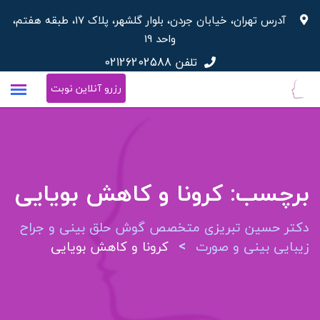
پرش
آدرس تهران، خیابان جردن، بلوار گلشهر، پلاک 17، طبقه هفتم،
به
واحد 19
محتوا
تلفن
02126202588
رزرو آنلاین نوبت
برچسب:
کرونا و کاهش بویایی
دکتر حسین تبریزی متخصص گوش حلق بینی و جراح
>
زیبایی بینی و صورت
کرونا و کاهش بویایی