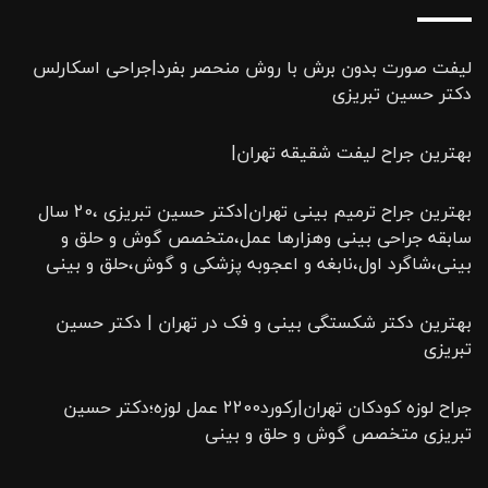
لیفت صورت بدون برش با روش منحصر بفرد|جراحی اسکارلس
دکتر حسین تبریزی
بهترین جراح لیفت شقیقه تهران|
بهترین جراح ترمیم بینی تهران|دکتر حسین تبریزی ،20 سال
سابقه جراحی بینی وهزارها عمل،متخصص گوش و حلق و
بینی،شاگرد اول،نابغه و اعجوبه پزشکی و گوش،حلق و بینی
بهترین دکتر شکستگی بینی و فک در تهران | دکتر حسین
تبریزی
جراح لوزه کودکان تهران|رکورد2200 عمل لوزه؛دکتر حسین
تبریزی متخصص گوش و حلق و بینی