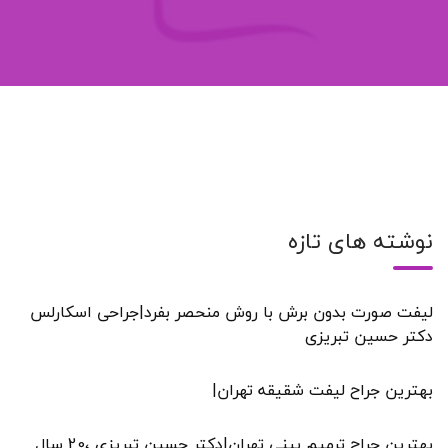
نوشته های تازه
لیفت صورت بدون برش با روش منحصر بفرد|جراحی اسکارلس
دکتر حسین تبریزی
بهترین جراح لیفت شقیقه تهران|
بهترین جراح ترمیم بینی تهران|دکتر حسین تبریزی ،20 سال