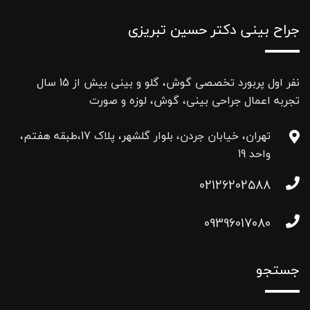
جراح بینی دکتر حسین تبریزی
نفر اول پربورد تخصصی گوش، گلو و بینی بیش از 15 سال
تجربه اعمال جراحی بینی، گوش، لوزه و صورت
تهران، خیابان جردن، بلوار گلشهر، پلاک 17،طبقه هفتم،
واحد 19
02126202588
09396017080
جستجو