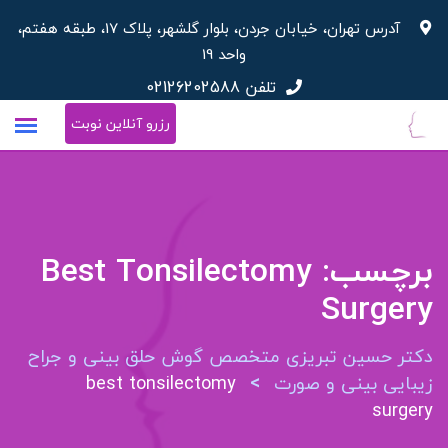
پرش
آدرس تهران، خیابان جردن، بلوار گلشهر، پلاک 17، طبقه هفتم،
به
واحد 19
محتوا
تلفن
02126202588
رزرو آنلاین نوبت
برچسب:
Best Tonsilectomy
Surgery
دکتر حسین تبریزی متخصص گوش حلق بینی و جراح
>
زیبایی بینی و صورت
best tonsilectomy
surgery