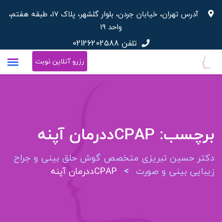
پرش
آدرس تهران، خیابان جردن، بلوار گلشهر، پلاک 17، طبقه هفتم،
به
واحد 19
محتوا
تلفن
02126202588
رزرو آنلاین نوبت
برچسب:
CPAPددرمان آپنه
دکتر حسین تبریزی متخصص گوش حلق بینی و جراح
>
زیبایی بینی و صورت
CPAPددرمان آپنه