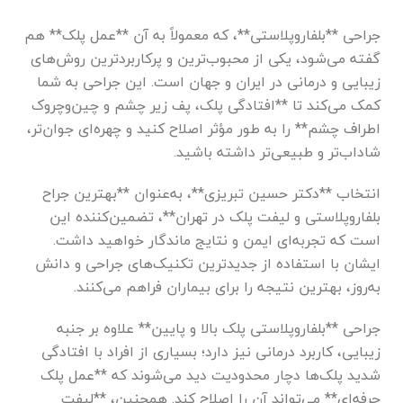
جراحی **بلفاروپلاستی**، که معمولاً به آن **عمل پلک** هم
گفته می‌شود، یکی از محبوب‌ترین و پرکاربردترین روش‌های
زیبایی و درمانی در ایران و جهان است. این جراحی به شما
کمک می‌کند تا **افتادگی پلک، پف زیر چشم و چین‌وچروک
اطراف چشم** را به طور مؤثر اصلاح کنید و چهره‌ای جوان‌تر،
شاداب‌تر و طبیعی‌تر داشته باشید.
انتخاب **دکتر حسین تبریزی**، به‌عنوان **بهترین جراح
بلفاروپلاستی و لیفت پلک در تهران**، تضمین‌کننده این
است که تجربه‌ای ایمن و نتایج ماندگار خواهید داشت.
ایشان با استفاده از جدیدترین تکنیک‌های جراحی و دانش
به‌روز، بهترین نتیجه را برای بیماران فراهم می‌کنند.
جراحی **بلفاروپلاستی پلک بالا و پایین** علاوه بر جنبه
زیبایی، کاربرد درمانی نیز دارد؛ بسیاری از افراد با افتادگی
شدید پلک‌ها دچار محدودیت دید می‌شوند که **عمل پلک
حرفه‌ای** می‌تواند آن را اصلاح کند. همچنین، **لیفت