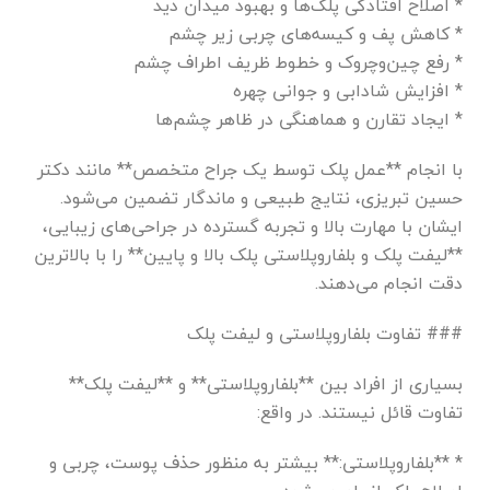
* اصلاح افتادگی پلک‌ها و بهبود میدان دید
* کاهش پف و کیسه‌های چربی زیر چشم
* رفع چین‌وچروک و خطوط ظریف اطراف چشم
* افزایش شادابی و جوانی چهره
* ایجاد تقارن و هماهنگی در ظاهر چشم‌ها
با انجام **عمل پلک توسط یک جراح متخصص** مانند دکتر
حسین تبریزی، نتایج طبیعی و ماندگار تضمین می‌شود.
ایشان با مهارت بالا و تجربه گسترده در جراحی‌های زیبایی،
**لیفت پلک و بلفاروپلاستی پلک بالا و پایین** را با بالاترین
دقت انجام می‌دهند.
### تفاوت بلفاروپلاستی و لیفت پلک
بسیاری از افراد بین **بلفاروپلاستی** و **لیفت پلک**
تفاوت قائل نیستند. در واقع:
* **بلفاروپلاستی:** بیشتر به منظور حذف پوست، چربی و