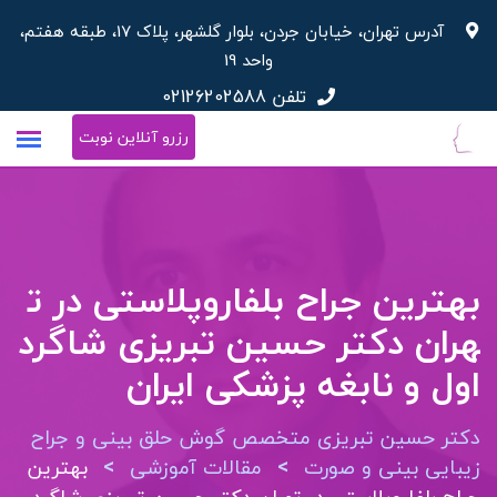
آدرس تهران، خیابان جردن، بلوار گلشهر، پلاک 17، طبقه هفتم،
واحد 19
تلفن
02126202588
رزرو آنلاین نوبت
بهترین جراح بلفاروپلاستی در ت
هران دکتر حسین تبریزی شاگرد
اول و نابغه پزشکی ایران
دکتر حسین تبریزی متخصص گوش حلق بینی و جراح
>
>
زیبایی بینی و صورت
مقالات آموزشی
بهترین