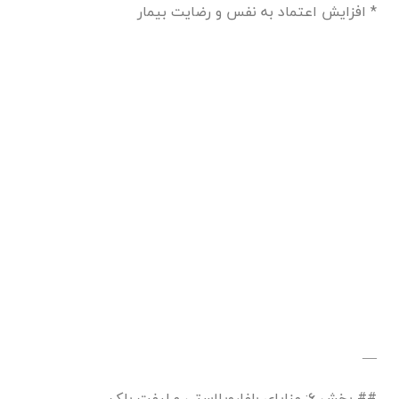
* افزایش اعتماد به نفس و رضایت بیمار
—
## بخش ۶: مزایای بلفاروپلاستی و لیفت پلک