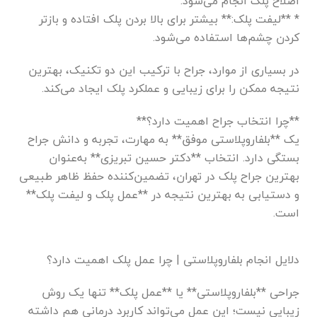
اصلاح پلک انجام می‌شود.
* **لیفت پلک:** بیشتر برای بالا بردن پلک افتاده و بازتر
کردن چشم‌ها استفاده می‌شود.
در بسیاری از موارد، جراح با ترکیب این دو تکنیک، بهترین
نتیجه ممکن را برای زیبایی و عملکرد پلک ایجاد می‌کند.
**چرا انتخاب جراح اهمیت دارد؟**
یک **بلفاروپلاستی موفق** به مهارت، تجربه و دانش جراح
بستگی دارد. انتخاب **دکتر حسین تبریزی** به‌عنوان
بهترین جراح پلک در تهران، تضمین‌کننده حفظ ظاهر طبیعی
و دستیابی به بهترین نتیجه در **عمل پلک و لیفت پلک**
است.
دلایل انجام بلفاروپلاستی | چرا عمل پلک اهمیت دارد؟
جراحی **بلفاروپلاستی** یا **عمل پلک** تنها یک روش
زیبایی نیست؛ این عمل می‌تواند کاربرد درمانی هم داشته