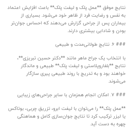
نتایج موفق **عمل پلک و لیفت پلک** باعث افزایش اعتماد
به نفس و رضایت فرد از ظاهر خود می‌شود. بسیاری از
بیماران پس از جراحی گزارش می‌دهند که احساس جوان‌تر
بودن و شادابی بیشتری دارند.
### ۶. نتایج طولانی‌مدت و طبیعی
با انتخاب یک جراح ماهر مانند **دکتر حسین تبریزی**،
نتایج **بلفاروپلاستی و لیفت پلک** طبیعی و ماندگار
خواهند بود و به تدریج با روند طبیعی پیری سازگار
می‌شوند.
### ۷. امکان انجام همزمان با سایر جراحی‌های زیبایی
**عمل پلک** را می‌توان با لیفت ابرو، تزریق چربی، بوتاکس
یا لیزر ترکیب کرد تا نتایج جوان‌سازی کامل و هماهنگی
چهره به دست آید.