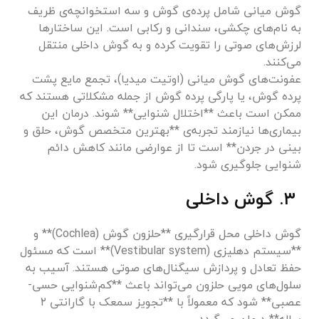
گوش میانی شامل پرده‌ی گوش و سه استخوانچه‌ی ظریف
به نام‌های چکشی، سندانی و رکابی است. این ساختارها
لرزش‌های صوتی را تقویت کرده و به گوش داخلی منتقل
می‌کنند.
عفونت‌های گوش میانی (اوتیت میدیا)، تجمع مایع پشت
پرده گوش، یا پارگی پرده گوش از جمله مشکلاتی هستند که
ممکن است باعث **اختلال شنوایی** شوند. درمان این
بیماری‌ها نیازمند تجربه‌ی **بهترین متخصص گوش، حلق و
بینی در جردن** است تا از عوارضی مانند کاهش دائم
شنوایی جلوگیری شود.
۳. گوش داخلی
گوش داخلی محل قرارگیری **حلزون گوش (Cochlea)** و
**سیستم دهلیزی (Vestibular system)** است که مسئول
حفظ تعادل و پردازش سیگنال‌های صوتی هستند. آسیب به
سلول‌های مویی حلزون می‌تواند باعث **کم‌شنوایی حسی-
عصبی** شود که معمولاً با **تجویز سمعک با گارانتی ۲
ساله** درمان می‌گردد.