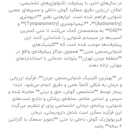
در سال‌های اخیر، با پیشرفت تکنولوژی‌های تشخیصی،
امکان ارزیابی دقیق عملکرد گوش داخلی و مسیرهای عصبی
شنوایی فراهم شده است. ابزارهایی نظیر **ادیومتری
(Audiometry)**، **تیمپانومتری (Tympanometry)** و
**OAE** به متخصصان کمک می‌کنند تا حتی کمترین
آسیب‌ها در سیستم شنوایی را شناسایی کنند. این
پیشرفت‌ها موجب شده است که **کلینیک‌های
شنوایی‌سنجی مدرن** همچون مراکز پیشرفته‌ی واقع در
**منطقه جردن تهران** بتوانند خدماتی با استانداردهای
جهانی ارائه دهند.
در **بهترین کلینیک شنوایی‌سنجی جردن**، فرآیند ارزیابی
و درمان به شکلی کاملاً علمی و دقیق انجام می‌شود. ابتدا
بیمار توسط **متخصص گوش، حلق و بینی** معاینه شده و
سپس بر اساس علائم، سابقه‌ی پزشکی و نتایج تست‌های
شنوایی، برنامه‌ی درمانی اختصاصی برای او تنظیم می‌گردد.
این فرآیند ممکن است شامل دارودرمانی، درمان
فیزیولوژیک گوش داخلی یا حتی **تجویز سمعک با گارانتی
۲ ساله** باشد.