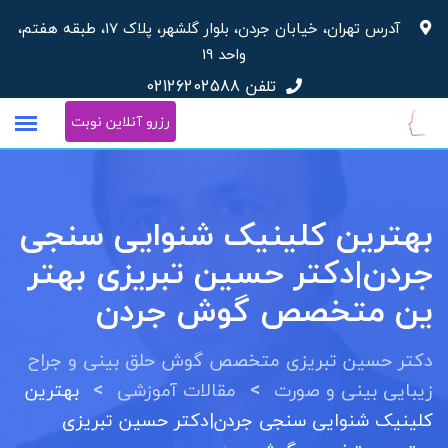
آدرس تهران، خیابان جردن، بلوار گلشهر، پلاک 17، طبقه هفتم،
واحد 19
تلفن
02126202588
رزرو آنلاین نوبت
بهترین کلینیک شنوایی سنجی
جردن|دکتر حسین تبریزی بهتر
ین متخصص گوش جردن
دکتر حسین تبریزی متخصص گوش حلق بینی و جراح
>
>
زیبایی بینی و صورت
مقالات آموزشی
بهترین
کلینیک شنوایی سنجی جردن|دکتر حسین تبریزی