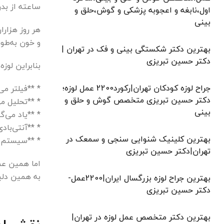
ساعته از بدن
اول،نابغه و اعجوبه پزشکی و گوش،حلق و
بینی
هر روز هزارا
و خون به‌طور
بهترین دکتر شکستگی بینی و فک در تهران |
دکتر حسین تبریزی
بنابراین لوزه‌
جراح لوزه کودکان تهران|رکورد2200 عمل لوزه؛
* **فیلتر می‌
دکتر حسین تبریزی متخصص گوش و حلق و
* **تحلیل می
بینی
* **یاد می‌گی
* **آنتی‌باد
بهترین کلینیک شنوایی سنجی و سمعک در
* **سیستم ا
تهران|دکتر حسین تبریزی
اما همین عض
به همین دلی
بهترین جراح لوزه بزرگسال ایران|2200عمل-
دکتر حسین تبریزی
بهترین دکتر متخصص عمل لوزه در تهران|