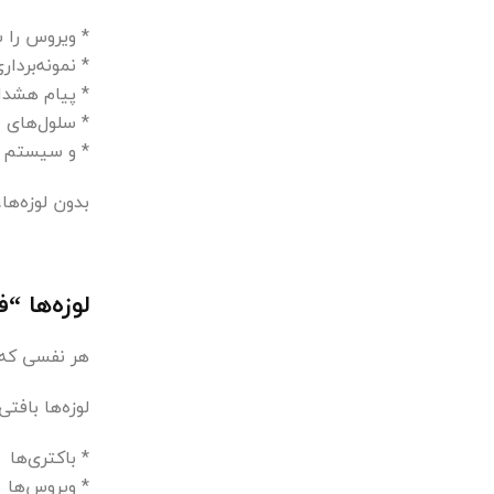
* ویروس را 
* نمونه‌بردار
* پیام هشدا
* سلول‌های ا
* و سیستم د
بدون لوزه‌ها
لوزه‌ها 
هر نفسی که م
لوزه‌ها باف
* باکتری‌ها
* ویروس‌ها