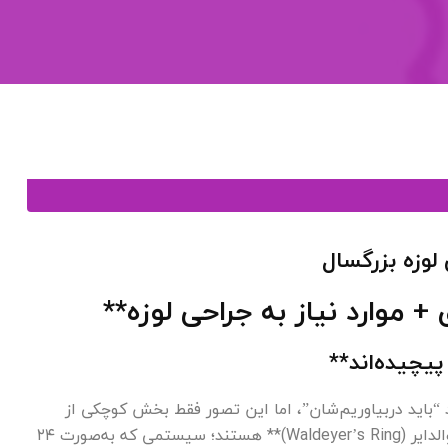
وزه بزرگسال
+ موارد نیاز به جراحی لوزه**
یچیده‌اند**
د “باید دربیاوریم‌شان”، اما این تصور فقط بخش کوچکی از
واقعیت است. لوزه‌ها در حقیقت بخشی از یک شبکه فوق‌حرفه‌ای به نام **حلقه والدایر (Waldeyer’s Ring)** هستند؛ سیستمی که به‌صورت ۲۴