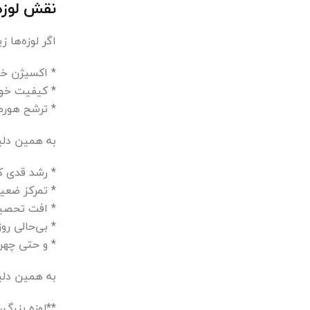
نقش لوزه
اگر لوزه‌ها ز
* اکسیژن خو
* کیفیت خوا
* ترشح هورم
به همین دلیل
* رشد قدی ک
* تمرکز ضعیف
* افت تحصی
* بی‌حالی روز
* و حتی چهره
به همین دل
**لوزه بزرگ،