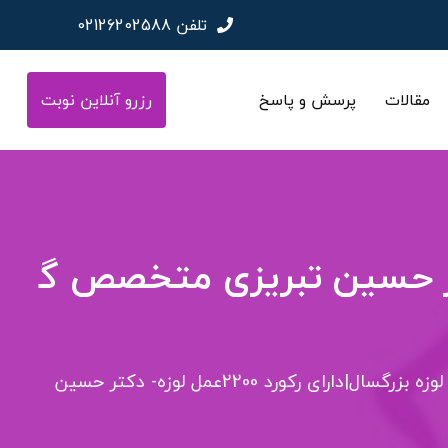
تلفن
02126202588
مقالات
پرسش و پاسخ
رزرو آنلاین نوبت
ارای رکورد 2200عمل لوزه- دکتر حسین تبریزی متخصص گ
جراح دودستی لوزه بزرگسال|دارای رکورد 2200عمل لوزه- دکتر حسین