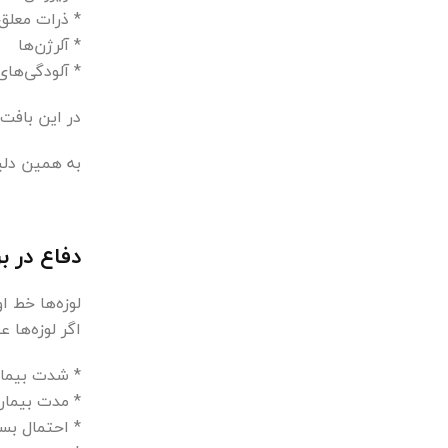
* ذرات معلق
* آلرژن‌ها
* آلودگی‌ها
در این بافت ب
به همین دلیل
دفاع در برابر کر
لوزه‌ها خط ا
اگر لوزه‌ها 
* شدت بیمار
* مدت بیماری
* احتمال بس