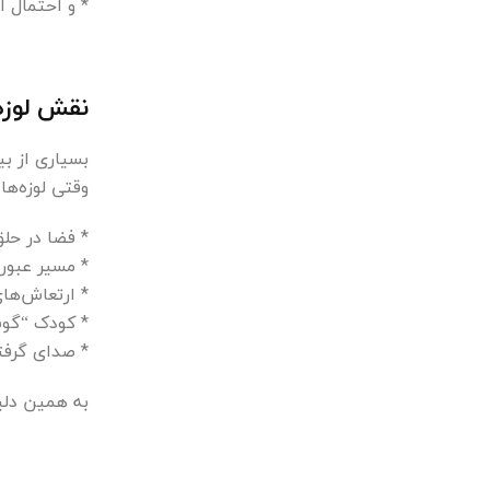
* و احتمال ا
نقش لوزه‌
بسیاری از بی
وقتی لوزه‌ها
* فضا در حل
* مسیر عبور
* ارتعاش‌ها
* کودک “گو
* صدای گرفته
به همین دلیل