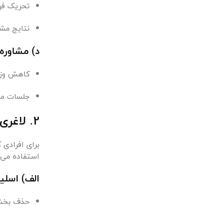
تحریک فرآ
نتایج مشه
د) مشاوره
کاهش وزن
جلسات مش
2. لاغری جراحی: تکنیک‌های کم‌تهاجمی و پیشرفته
برای افرادی 
استفاده می‌ک
الف) اسلیو معده (my
حذف بخشی