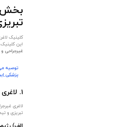
بخش د
تبریز
کلینیک لاغر
این کلینیک،
غیرجراحی و 
توصیه می 
پزشکی ایر
1. لاغری غیرجراحی: روش‌های مدرن و علمی
لاغری غیرجر
تبریزی و تی
الف) رژی