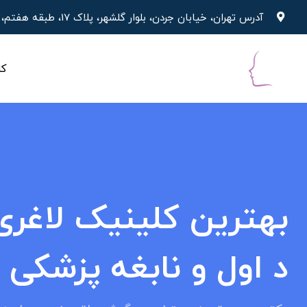
آدرس تهران، خیابان جردن، بلوار گلشهر، پلاک 17، طبقه هفتم، واحد 19
کل
بهترین کلینیک لاغری
د اول و نابغه پزشکی ا