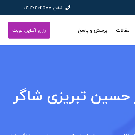
تلفن
02126202588
مقالات
پرسش و پاسخ
رزرو آنلاین نوبت
ر حسین تبریزی شاگر