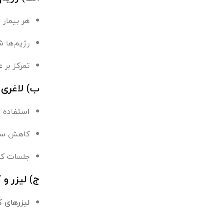
هر بیمار
رژیم‌ها 
تمرکز بر
ع
ب) لاغری 
استفاده ا
کاهش سایز
جلسات کوت
ج) لیزر و ک
لیزرهای ک