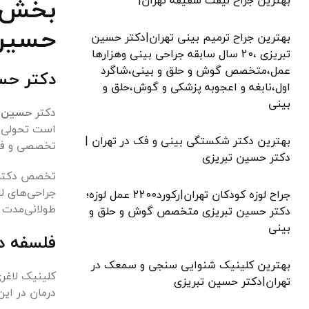
بخش ا
بهترین جراح لیفت شقیقه تهران|
حسین 
بهترین جراح ترمیم بینی تهران|دکتر حسین
تبریزی ،20 سال سابقه جراحی بینی وهزارها
عمل،متخصص گوش و حلق و بینی،شاگرد
دکتر حسی
اول،نابغه و اعجوبه پزشکی و گوش،حلق و
بینی
دکتر
حسین ت
است تحولی بز
بهترین دکتر شکستگی بینی و فک در تهران |
تخصصی و فوق
دکتر حسین تبریزی
تخصص دکتر ت
جراحی‌های لا
جراح لوزه کودکان تهران|رکورد2200 عمل لوزه؛
طولانی‌مدت ب
دکتر حسین تبریزی متخصص گوش و حلق و
بینی
فلسفه در
بهترین کلینیک شنوایی سنجی و سمعک در
کلینیک لاغر
تهران|دکتر حسین تبریزی
درمان در این